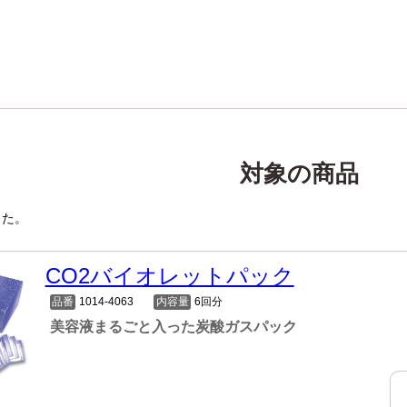
対象の商品
した。
CO2バイオレットパック
品番
1014-4063
内容量
6回分
美容液まるごと入った炭酸ガスパック