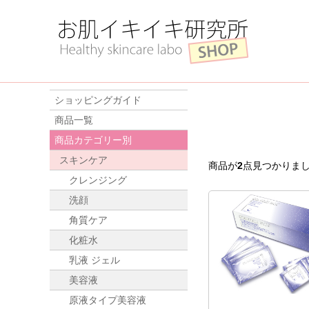
ショッピングガイド
商品一覧
商品カテゴリー別
スキンケア
商品が
2
点見つかりま
クレンジング
洗顔
角質ケア
化粧水
乳液 ジェル
美容液
原液タイプ美容液