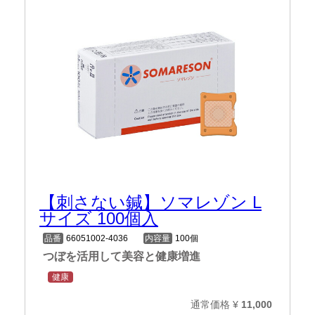
【刺さない鍼】ソマレゾン L
サイズ 100個入
品番
66051002-4036
内容量
100個
つぼを活用して美容と健康増進
健康
通常価格 ¥
11,000