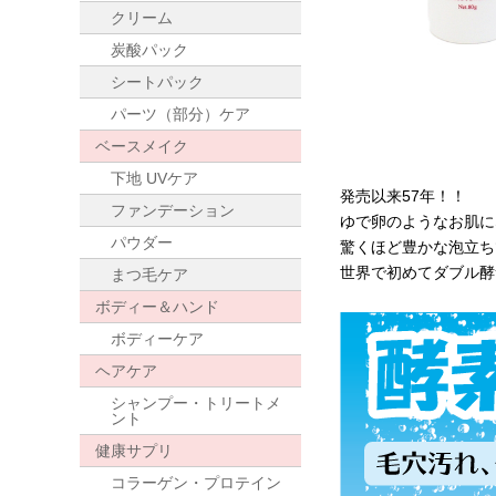
クリーム
炭酸パック
シートパック
パーツ（部分）ケア
ベースメイク
下地 UVケア
発売以来57年！！
ファンデーション
ゆで卵のようなお肌に
パウダー
驚くほど豊かな泡立ち
世界で初めてダブル酵
まつ毛ケア
ボディー＆ハンド
ボディーケア
ヘアケア
シャンプー・トリートメ
ント
健康サプリ
コラーゲン・プロテイン